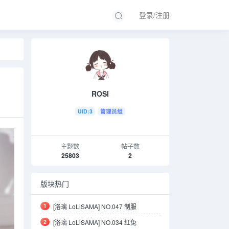
登录/注册
ROSI
UID:3
管理员组
主题数
帖子数
25803
2
版块热门
1
[洛璃 LoLiSAMA] NO.047 制服
2
[洛璃 LoLiSAMA] NO.034 红兔