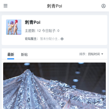
刺青Poi
刺青Poi
主题数: 12
今日贴子: 0
论坛版主：
暂未分配小主...
最新
新帖
排序：
回帖时间