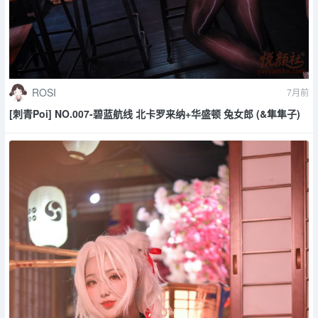
ROSI
7月前
[刺青Poi] NO.007-碧蓝航线 北卡罗来纳+华盛顿 兔女郎 (&隼隼子)