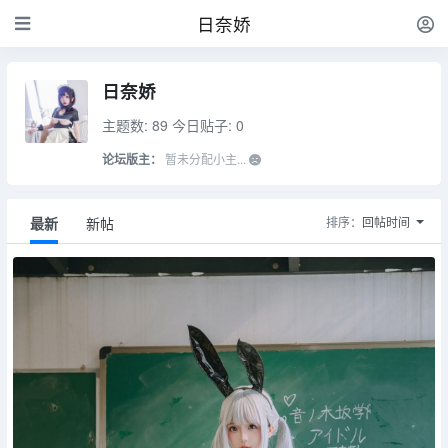
日奈娇
日奈娇
主题数: 89
今日贴子: 0
论坛版主：
暂未分配小主...
最新
新帖
排序：
回帖时间