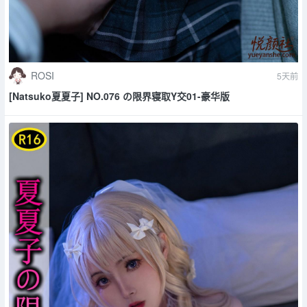
ROSI
5天前
[Natsuko夏夏子] NO.076 の限界寝取Y交01-豪华版