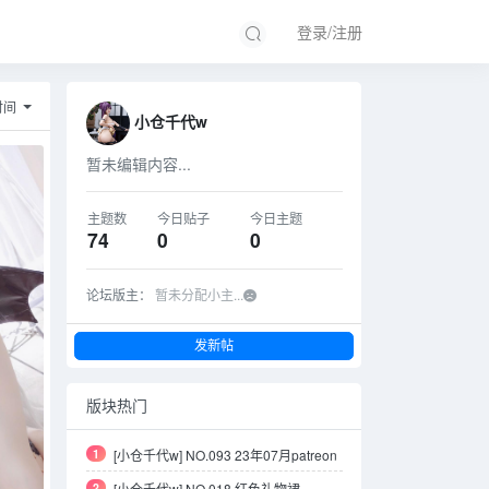
登录/注册
时间
小仓千代w
暂未编辑内容...
主题数
今日贴子
今日主题
74
0
0
论坛版主：
暂未分配小主...
发新帖
版块热门
1
[小仓千代w] NO.093 23年07月patreon
订阅
2
[小仓千代w] NO.018 红色礼物裙