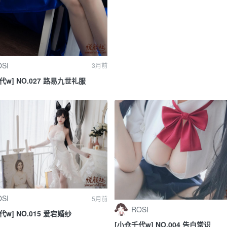
SI
3月前
代w] NO.027 路易九世礼服
SI
5月前
ROSI
代w] NO.015 爱宕婚纱
[小仓千代w] NO.004 告白常识