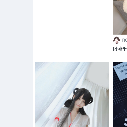
RO
[小仓千