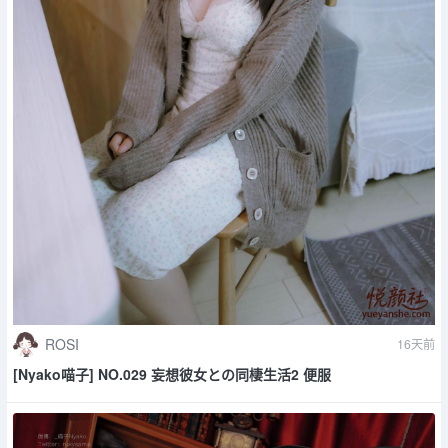
ROSI
16天前
[Nyako喵子] NO.029 妄想彼女との同棲生活2 便服