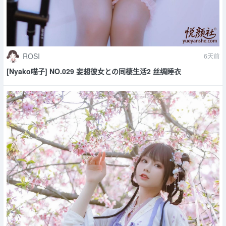
ROSI
6天前
[Nyako喵子] NO.029 妄想彼女との同棲生活2 丝绸睡衣