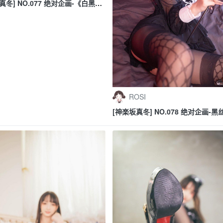
真冬] NO.077 绝对企画-《白黑の
ROSI
[神楽坂真冬] NO.078 绝对企画-
《授業開始》