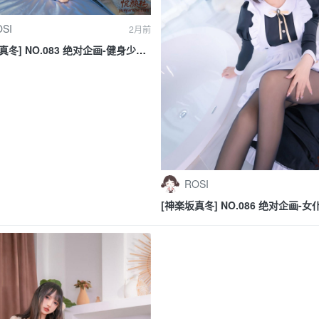
SI
2月前
真冬] NO.083 绝对企画-健身少女
の香り》
ROSI
[神楽坂真冬] NO.086 绝对企画-
《愛のラビリンス2》