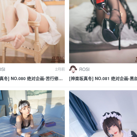
ROSI
SI
2月前
[神楽坂真冬] NO.081 绝对企画-
真冬] NO.080 绝对企画-苦行修女
《お帰りなさい、指揮官》
の日》