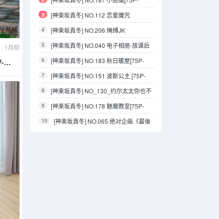
117.6M]
3
[神楽坂真冬] NO.112 恋爱魔咒
4
[神楽坂真冬] NO.206 绳缚JK
5
[神楽坂真冬] NO.040 电子相册-放课后
1月前
领域
6
[神楽坂真冬] NO.183 秋日暖屋[75P-
-
185.8M]
7
[神楽坂真冬] NO.151 波斯公主 [75P-
248MB]
8
[神楽坂真冬] NO_130_约尔太太你也不
想75P_144_69MB
9
[神楽坂真冬] NO.178 魅魔教室[75P-
2V-145.2M]
10
[神楽坂真冬] NO.065 绝对企画《最後
の告白》