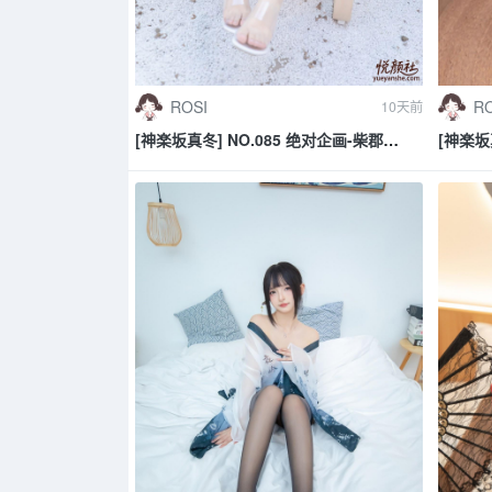
ROSI
RO
10天前
[神楽坂真冬] NO.085 绝对企画-柴郡
[神楽坂
cos《纯色庭院》