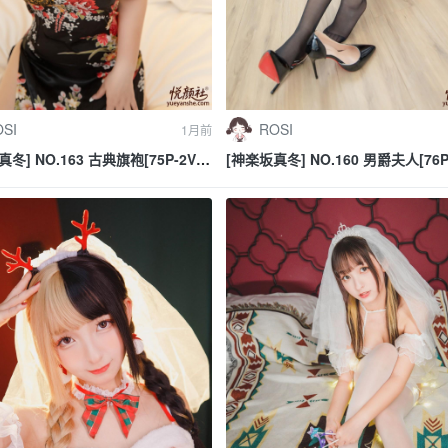
SI
ROSI
1月前
冬] NO.163 古典旗袍[75P-2V-
[神楽坂真冬] NO.160 男爵夫人[76P
]
190.1M]