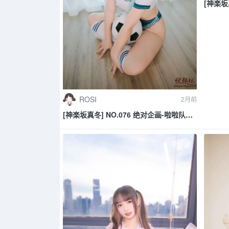
[神楽坂
猫》
ROSI
2月前
[神楽坂真冬] NO.076 绝对企画-啦啦队少
女《ハーフタイム》