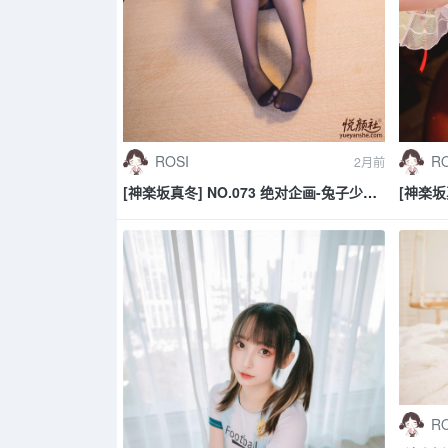
ROSI
RO
2月前
[神楽坂真冬] NO.073 绝对企画-兔子少女
[神楽坂
《ウサギタイム》
《鹿の
RO