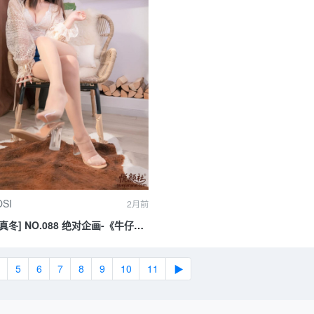
SI
2月前
真冬] NO.088 绝对企画-《牛仔狂
5
6
7
8
9
10
11
▶