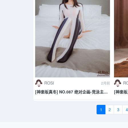
ROSI
RO
2月前
[神楽坂真冬] NO.087 绝对企画-竞泳主题
[神楽坂
《水之形2》
热》
1
2
3
4