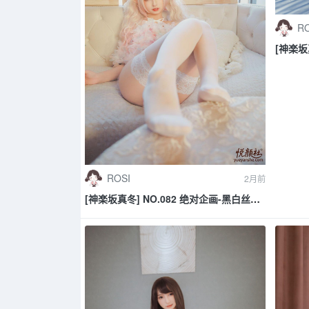
RO
[神楽坂
《温度
ROSI
2月前
[神楽坂真冬] NO.082 绝对企画-黑白丝
《柔らかい永遠》