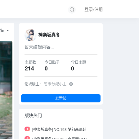
登录/注册
时间
神楽坂真冬
暂未编辑内容...
主题数
今日贴子
今日主题
214
0
0
论坛版主：
暂未分配小主...
发新帖
版块热门
1
[神楽坂真冬] NO.193 梦幻高跟鞋
2
[神楽坂真冬] NO.187 小恶魔[75P-