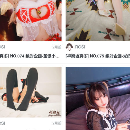
SI
ROSI
2月前
真冬] NO.074 绝对企画-圣诞小鹿
[神楽坂真冬] NO.075 绝对企画-
恩返し》
《光の囁き》
SI
2月前