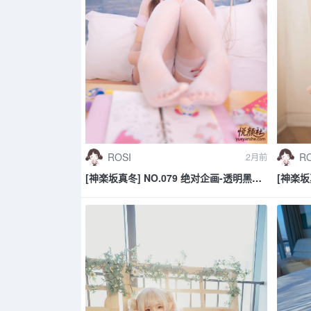
ROSI
RO
2月前
[神楽坂真冬] NO.079 绝对企画-透明黑白
[神楽坂
水手服《特別なことに》
《許し