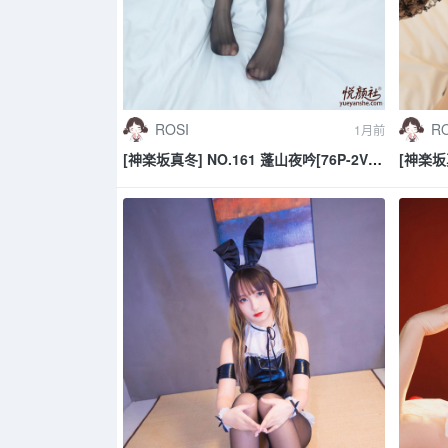
ROSI
RO
1月前
[神楽坂真冬] NO.161 蓬山夜吟[76P-2V-
[神楽坂真
225.5M]
250.7M