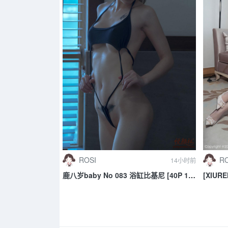
ROSI
RO
14小时前
鹿八岁baby No 083 浴缸比基尼 [40P 1V
[XIURE
515MB]
馨瑶yan