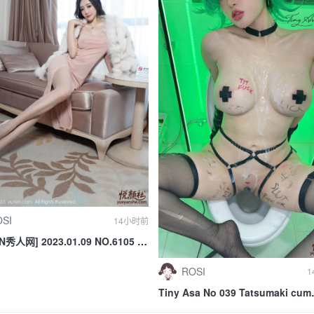
SI
14小时前
N秀人网] 2023.01.09 NO.6105 王
ni
ROSI
1
Tiny Asa No 039 Tatsumaki cum
dumbster [36P 12V 814MB]