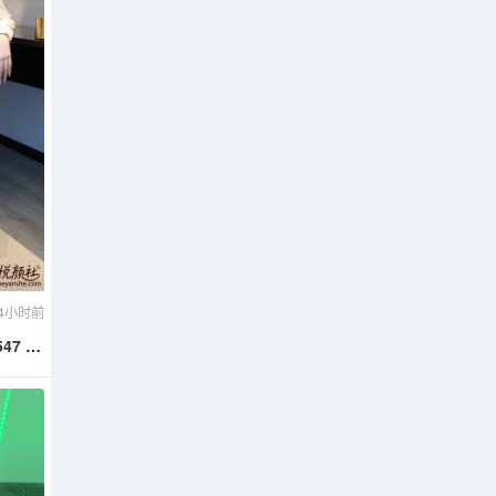
4小时前
547 依