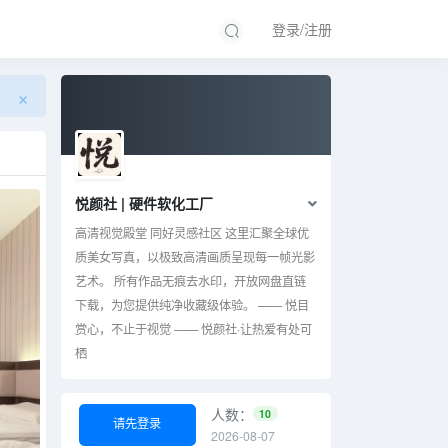
登录/注册
×
悦颜社 | 硬件软化工厂
高清视觉殿堂 同好灵感社区 这里汇聚全球优
质美女写真，以极致高清画质呈现每一帧光影
艺术。 所有作品无痕去水印，开放网盘直链
下载，为您提供纯净收藏级体验。 —— 悦目
赏心，不止于视觉 —— 悦颜社·让热爱有处可
栖
人数：
10
请先登录
2026-08-07