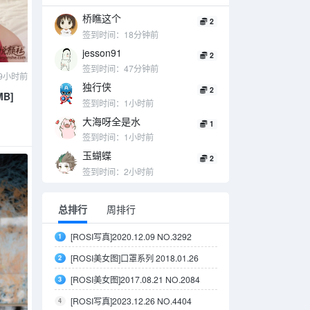
桥瞧这个
2
签到时间：18分钟前
jesson91
2
签到时间：47分钟前
9小时前
独行侠
2
MB]
签到时间：1小时前
大海呀全是水
1
签到时间：1小时前
玉蝴蝶
2
签到时间：2小时前
总排行
周排行
[ROSI写真]2020.12.09 NO.3292
1
[ROSI美女图]口罩系列 2018.01.26
2
NO.593
[ROSI美女图]2017.08.21 NO.2084
3
[ROSI写真]2023.12.26 NO.4404
4