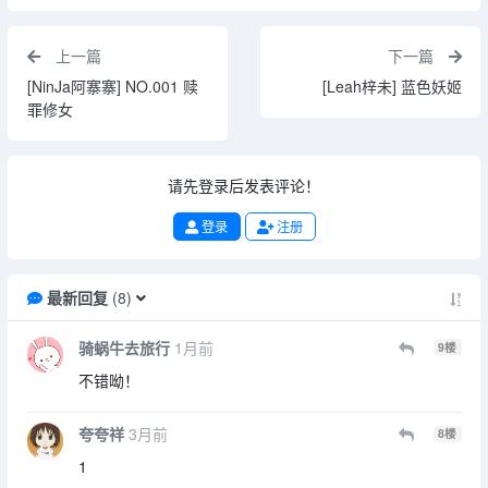
上一篇
下一篇
[NinJa阿寨寨] NO.001 赎
[Leah梓未] 蓝色妖姬
罪修女
请先登录后发表评论！
登录
注册
最新回复
(
8
)
骑蜗牛去旅行
1月前
9
楼
不错呦！
夸夸祥
3月前
8
楼
1